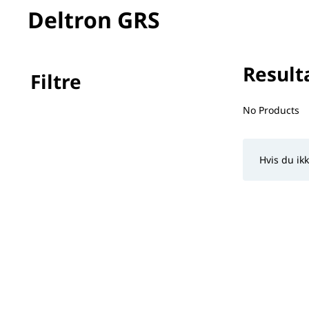
Deltron GRS
Resulta
Filtre
No filter(s) 
No Products
Hvis du ik