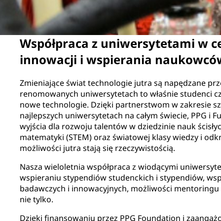
Współpraca z uniwersytetami w 
innowacji i wspierania naukowc
Zmieniające świat technologie jutra są napędzane prz
renomowanych uniwersytetach to właśnie studenci c
nowe technologie. Dzięki partnerstwom w zakresie s
najlepszych uniwersytetach na całym świecie, PPG i 
wyjścia dla rozwoju talentów w dziedzinie nauk ścisłych,
matematyki (STEM) oraz światowej klasy wiedzy i odkry
możliwości jutra stają się rzeczywistością.
Nasza wieloletnia współpraca z wiodącymi uniwersytet
wspieraniu stypendiów studenckich i stypendiów, w
badawczych i innowacyjnych, możliwości mentoringu 
nie tylko.
Dzięki finansowaniu przez PPG Foundation i zaangaż