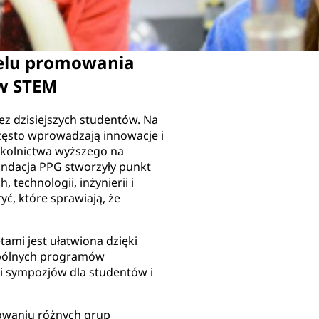
celu promowania
ów STEM
ez dzisiejszych studentów. Na
zęsto wprowadzają innowacje i
zkolnictwa wyższego na
Fundacja PPG stworzyły punkt
 technologii, inżynierii i
ć, które sprawiają, że
ami jest ułatwiona dzięki
spólnych programów
i sympozjów dla studentów i
owaniu różnych grup