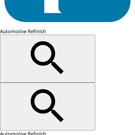
Automotive Refinish
Automotive Refinish