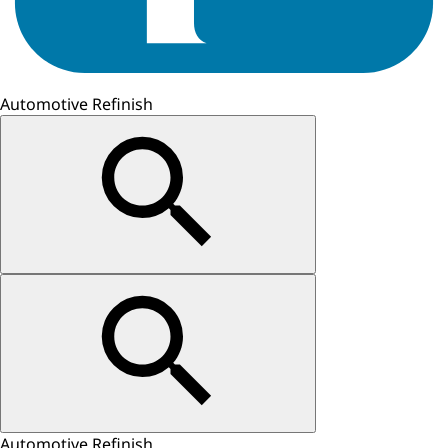
Automotive Refinish
Automotive Refinish