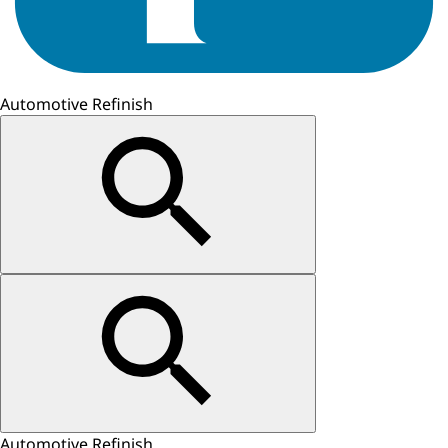
Automotive Refinish
Automotive Refinish