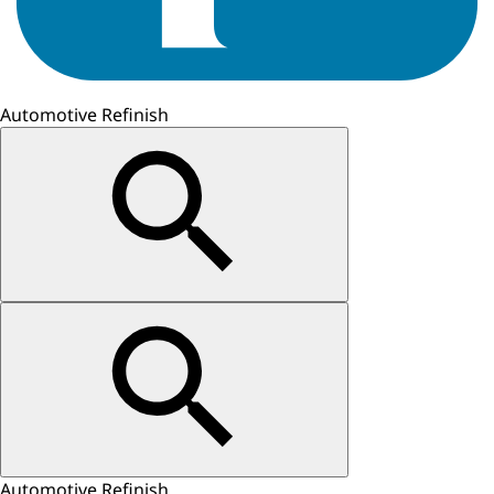
Automotive Refinish
Automotive Refinish