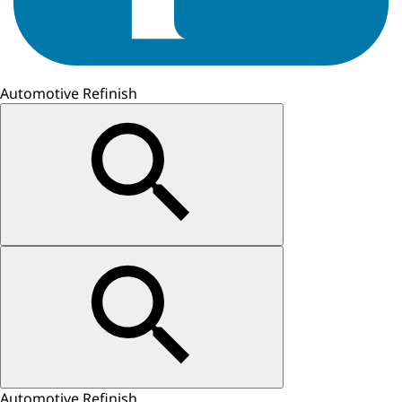
Automotive Refinish
Automotive Refinish