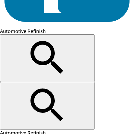
Automotive Refinish
Automotive Refinish