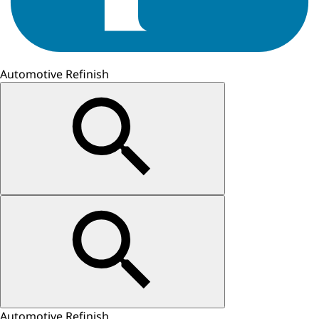
Automotive Refinish
Automotive Refinish