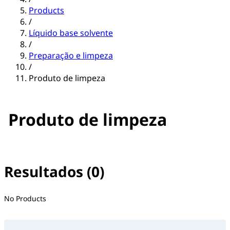
Products
/
Líquido base solvente
/
Preparação e limpeza
/
Produto de limpeza
Produto de limpeza
Resultados (0)
No filter(s) selected
No Products