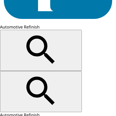
Automotive Refinish
Automotive Refinish