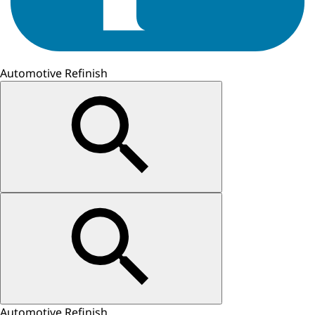
Automotive Refinish
Automotive Refinish