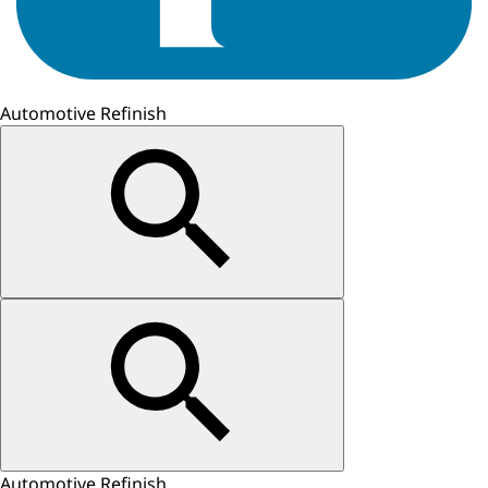
Automotive Refinish
Automotive Refinish