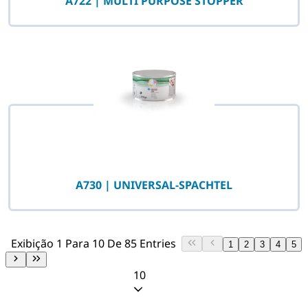
A722 | MULTI PURPOSE STOPPER
A730 | UNIVERSAL-SPACHTEL
Exibição 1 Para 10 De 85 Entries
1
2
3
4
5
10