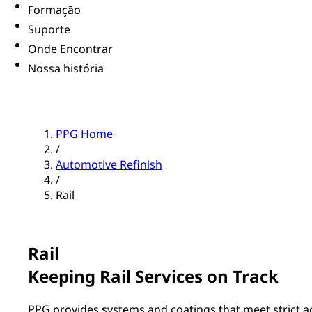
Formação
Suporte
Onde Encontrar
Nossa história
PPG Home
/
Automotive Refinish
/
Rail
Rail
Keeping Rail Services on Track
PPG provides systems and coatings that meet strict acc