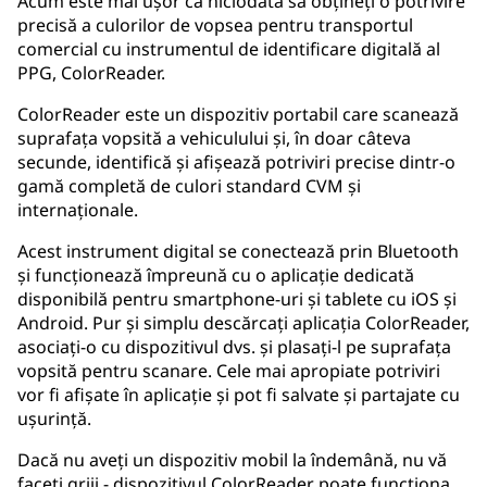
Acum este mai ușor ca niciodată să obțineți o potrivire
precisă a culorilor de vopsea pentru transportul
comercial cu instrumentul de identificare digitală al
PPG, ColorReader.
ColorReader este un dispozitiv portabil care scanează
suprafața vopsită a vehiculului și, în doar câteva
secunde, identifică și afișează potriviri precise dintr-o
gamă completă de culori standard CVM și
internaționale.
Acest instrument digital se conectează prin Bluetooth
și funcționează împreună cu o aplicație dedicată
disponibilă pentru smartphone-uri și tablete cu iOS și
Android. Pur și simplu descărcați aplicația ColorReader,
asociați-o cu dispozitivul dvs. și plasați-l pe suprafața
vopsită pentru scanare. Cele mai apropiate potriviri
vor fi afișate în aplicație și pot fi salvate și partajate cu
ușurință.
Dacă nu aveți un dispozitiv mobil la îndemână, nu vă
faceți griji - dispozitivul ColorReader poate funcționa