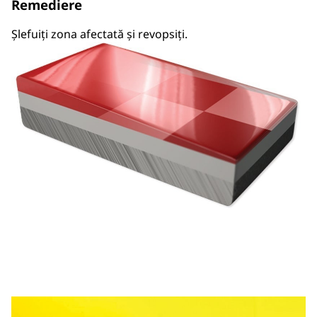
Remediere
Șlefuiți zona afectată și revopsiți.