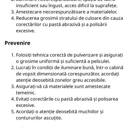
insuficient sau îngust, acces dificil la suprafețe.
Amestecare necorespunzătoare a materialelor.
Reducerea grosimii stratului de culoare din cauza
corectărilor cu pastă abrazivă și a polisării
excesive.
Prevenire
Folosiți tehnica corectă de pulverizare și asigurați
o grosime uniformă și suficientă a peliculei.
Lucrați în condiții de iluminare bună, într-o cabină
de vopsit dimensionată corespunzător, acordați
atenție deosebită zonelor greu accesibile.
Asigurați-vă că materialele sunt amestecate
temeinic.
Evitați corectările cu pastă abrazivă și polisarea
excesive.
Acordați o atenție deosebită muchiilor și
contururilor ascuțite.