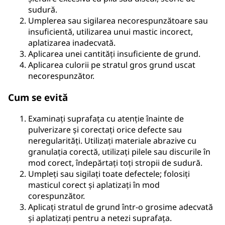
sudură.
Umplerea sau sigilarea necorespunzătoare sau
insuficientă, utilizarea unui mastic incorect,
aplatizarea inadecvată.
Aplicarea unei cantități insuficiente de grund.
Aplicarea culorii pe stratul gros grund uscat
necorespunzător.
Cum se evită
Examinați suprafața cu atenție înainte de
pulverizare și corectați orice defecte sau
neregularități. Utilizați materiale abrazive cu
granulația corectă, utilizați pilele sau discurile în
mod corect, îndepărtați toți stropii de sudură.
Umpleți sau sigilați toate defectele; folosiți
masticul corect și aplatizați în mod
corespunzător.
Aplicați stratul de grund într-o grosime adecvată
și aplatizați pentru a netezi suprafața.