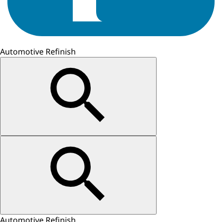
Automotive Refinish
Automotive Refinish