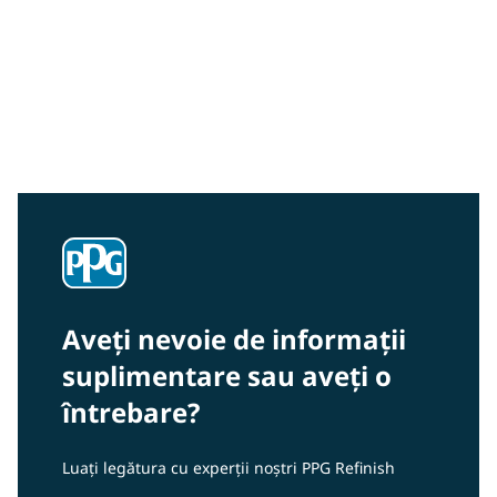
Instrumente de culoare
Oferim instrumentele și suportul necesare pentru a vă
ajuta să obțineți o potrivire exactă a culorilor; de la cele
mai recente dispozitive digitale și software până la
suporturi color tipărite testate.
Aveți nevoie de informații
suplimentare sau aveți o
întrebare?
Luați legătura cu experții noștri PPG Refinish