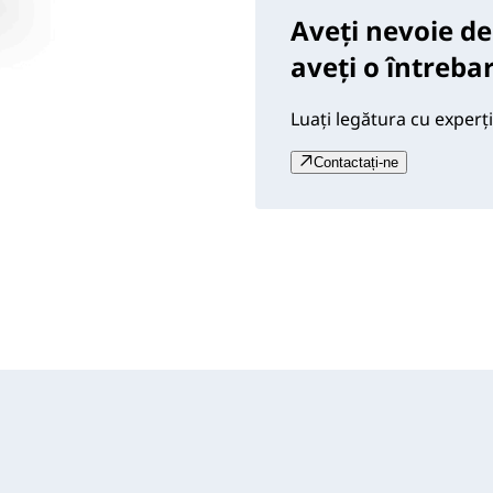
Aveți nevoie de
aveți o întreba
Luați legătura cu experți
Contactați-ne