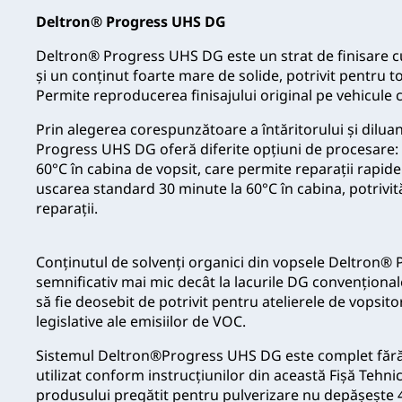
Deltron® Progress UHS DG
Deltron® Progress UHS DG este un strat de finisare cu
și un conținut foarte mare de solide, potrivit pentru to
Permite reproducerea finisajului original pe vehicule c
Prin alegerea corespunzătoare a întăritorului și dilua
Progress UHS DG oferă diferite opțiuni de procesare: 
60°C în cabina de vopsit, care permite reparații rapid
uscarea standard 30 minute la 60°C în cabina, potrivit
reparații.
Conținutul de solvenți organici din vopsele Deltron®
semnificativ mai mic decât la lacurile DG convențional
să fie deosebit de potrivit pentru atelierele de vopsitor
legislative ale emisiilor de VOC.
Sistemul Deltron®Progress UHS DG este complet fără 
utilizat conform instrucțiunilor din această Fișă Tehni
produsului pregătit pentru pulverizare nu depășește 4