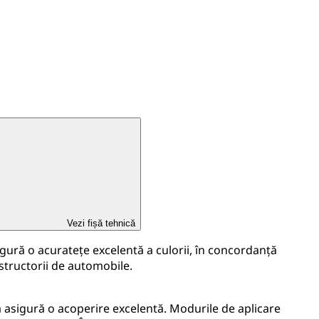
Vezi fișă tehnică
ră o acurateţe excelentă a culorii, în concordanţă
structorii de automobile.
sigură o acoperire excelentă. Modurile de aplicare