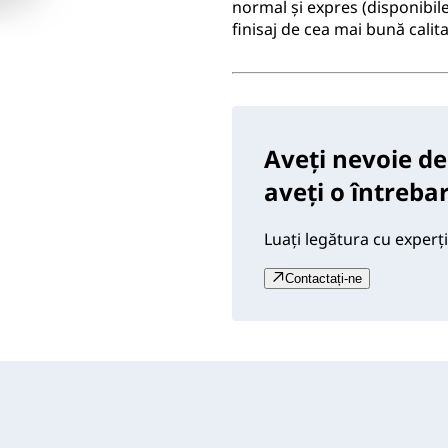
normal şi expres (disponibil
finisaj de cea mai bună calit
Aveți nevoie de
aveți o întreba
Luați legătura cu experți
Contactați-ne