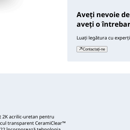
Aveți nevoie de
aveți o întreba
Luați legătura cu experți
Contactați-ne
2K acrilic-uretan pentru
 lacul transparent CeramiClear™
8122 încorporează tehnologia