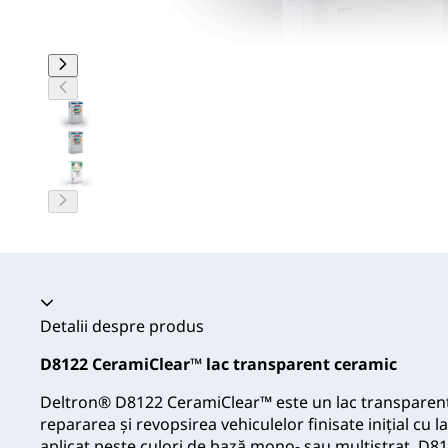
Acordeon prăbușit
Detalii despre produs
D8122 CeramiClear™ lac transparent ceramic
Deltron® D8122 CeramiClear™ este un lac transparent 
repararea și revopsirea vehiculelor finisate inițial cu
aplicat peste culori de bază mono- sau multistrat. D