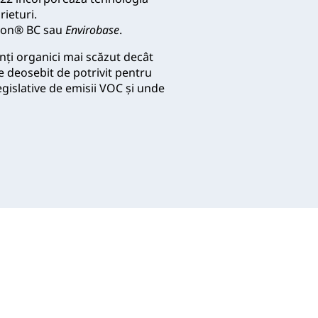
rieturi.
tron® BC sau
Envirobase
.
ți organici mai scăzut decât
e deosebit de potrivit pentru
legislative de emisii VOC și unde