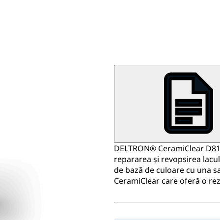
DELTRON® CeramiClear D8122,
repararea și revopsirea lacu
de bază de culoare cu una s
CeramiClear care oferă o rezi