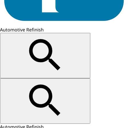
Automotive Refinish
Automotive Refinish