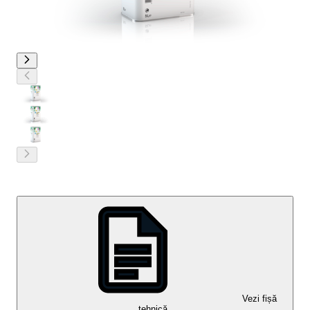
Vezi fișă
tehnică