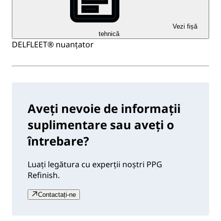
Vezi fișă
tehnică
DELFLEET® nuanțator
Aveți nevoie de informații
suplimentare sau aveți o
întrebare?
Luați legătura cu experții noștri PPG
Refinish.
Contactați-ne