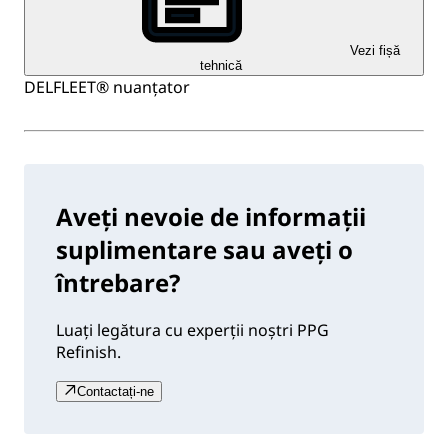
Vezi fișă
tehnică
DELFLEET® nuanțator
Aveți nevoie de informații
suplimentare sau aveți o
întrebare?
Luați legătura cu experții noștri PPG
Refinish.
Contactați-ne