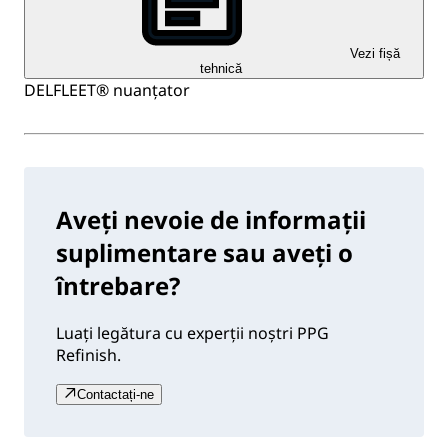
Vezi fișă
tehnică
DELFLEET® nuanțator
Aveți nevoie de informații
suplimentare sau aveți o
întrebare?
Luați legătura cu experții noștri PPG
Refinish.
Contactați-ne