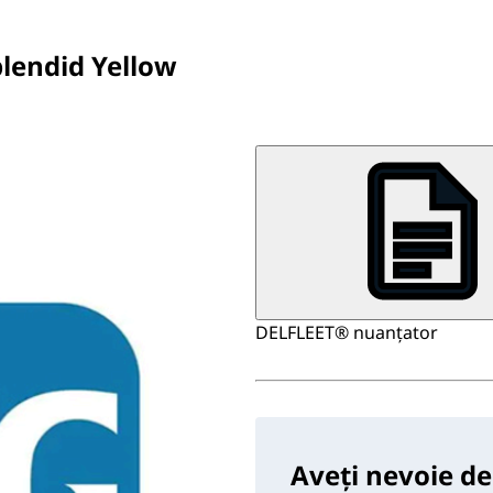
plendid Yellow
DELFLEET® nuanțator
Aveți nevoie de