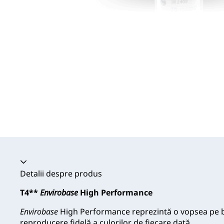
Acordeon prăbușit
Detalii despre produs
T4**
Envirobase
High Performance
Envirobase
High Performance reprezintă o vopsea pe b
reproducere fidelă a culorilor de fiecare dată.