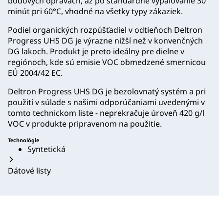
bodových opravách, až po štandardné vypaľovanie 30
minút pri 60°C, vhodné na všetky typy zákaziek.
Podiel organických rozpúšťadiel v odtieňoch Deltron
Progress UHS DG je výrazne nižší než v konvenčných
DG lakoch. Produkt je preto ideálny pre dielne v
regiónoch, kde sú emisie VOC obmedzené smernicou
EÚ 2004/42 EC.
Deltron Progress UHS DG je bezolovnatý systém a pri
použití v súlade s našimi odporúčaniami uvedenými v
tomto technickom liste - neprekračuje úroveň 420 g/l
VOC v produkte pripravenom na použitie.
Technológie
Syntetická
Dátové listy