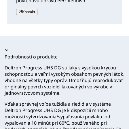
povrchovú úpravu PPG Refinish.
Kontakt
Akordeón sa zrútil
Podrobnosti o produkte
Deltron Progress UHS DG sú laky s vysokou krycou
schopnosťou a veľmi vysokým obsahom pevných látok,
vhodné na všetky typy opráv. Umožňujú reprodukovať
originálny povrch vozidiel lakovaných vo výrobe v
jednovrstvovom systéme.
Vďaka správnej voľbe tužidla a riedidla v systéme
Deltron Progress UHS DG je k dispozícii mnoho
možností vytvrdzovania/vypaľovania povlaku: od
vypaľovania 10 minút pri 60°C, používaného pri