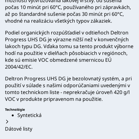
možností vytvrdzovania lakovej vrstvy: od sušenia
počas 10 minút pri 60°C, používaného pri zápravkách,
až po štandardné sušenie počas 30 minút pri 60°C,
vhodné na realizáciu všetkých typov zákaziek.
Podiel organických rozpúšťadiel v odtieňoch Deltron
Progress UHS DG je výrazne nižší než v konvenčných
lakoch typu DG. Vďaka tomu sa tento produkt výborne
hodí na použitie v dielňach pôsobiacich v regiónoch,
kde sú emisie VOC obmedzené smernicou EÚ
2004/42/EC.
Deltron Progress UHS DG je bezolovnatý systém, a pri
použití v súlade s našimi odporúčaniami uvedenými v
tomto technickom liste - neprekračuje úroveň 420 g/l
VOC v produkte pripravenom na použitie.
Technológie
Syntetická
Dátové listy