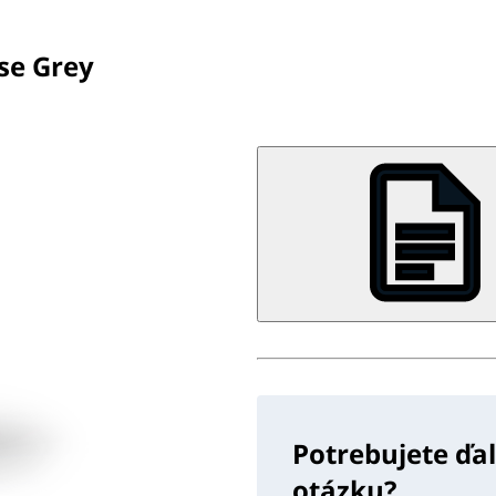
se Grey
Potrebujete ďa
otázku?