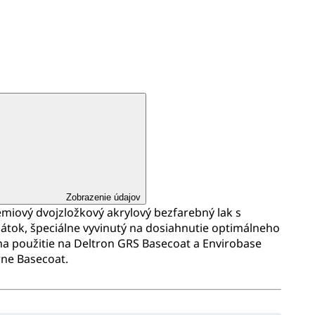
Zobrazenie údajov
émiový dvojzložkový akrylový bezfarebný lak s
tok, špeciálne vyvinutý na dosiahnutie optimálneho
 na použitie na Deltron GRS Basecoat a Envirobase
ne Basecoat.