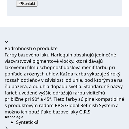
Kontakt
Akordeón sa zrútil
Podrobnosti o produkte
Farby bázového laku Harlequin obsahujú jedinečné
viacvrstvové pigmentové vločky, ktoré dávajú
lakovému filmu schopnosť doslova meniť farbu pri
pohľade z rôznych uhlov. Každá farba vykazuje široký
rozsah odtieňov v závislosti od uhla, pod ktorým sa na
ňu pozerá, a od uhla dopadu svetla. Štandardné názvy
farieb uvedené vyššie odrážajú farbu viditeľnú
približne pri 90° a 45°. Tieto farby sú plne kompatibilné
s produktovým radom PPG Global Refinish System a
možno ich použiť ako bázové laky G.R.S.
Technológie
Syntetická