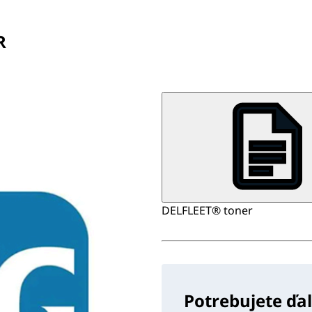
R
DELFLEET® toner
Potrebujete ďa