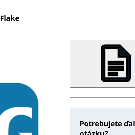
 Flake
Potrebujete ďa
otázku?