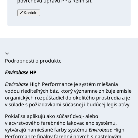
povrchovú úpravu PPG Refinish.
Kontakt
Akordeón sa zrútil
Podrobnosti o produkte
Envirobase
HP
Envirobase
High Performance je systém miešania
vodou riediteľných báz, ktorý významne znižuje emisie
organických rozpúšťadiel do okolitého prostredia a je
v súlade s požiadavkami súčasnej i budúcej legislatívy.
Pokiaľ sa aplikujú ako súčasť dvoj- alebo
viacvrstvového farebného lakovacieho systému,
vytvárajú namiešané farby systému
Envirobase
High
Performance finálny farebný povrch s pastelovým,