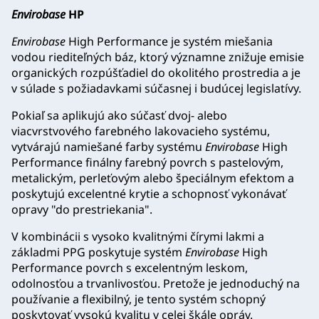
Envirobase
HP
Envirobase
High Performance je systém miešania
vodou riediteľných báz, ktorý významne znižuje emisie
organických rozpúšťadiel do okolitého prostredia a je
v súlade s požiadavkami súčasnej i budúcej legislatívy.
Pokiaľ sa aplikujú ako súčasť dvoj- alebo
viacvrstvového farebného lakovacieho systému,
vytvárajú namiešané farby systému
Envirobase
High
Performance finálny farebný povrch s pastelovým,
metalickým, perleťovým alebo špeciálnym efektom a
poskytujú excelentné krytie a schopnosť vykonávať
opravy "do prestriekania".
V kombinácii s vysoko kvalitnými čírymi lakmi a
základmi PPG poskytuje systém
Envirobase
High
Performance povrch s excelentným leskom,
odolnosťou a trvanlivosťou. Pretože je jednoduchý na
používanie a flexibilný, je tento systém schopný
poskytovať vysokú kvalitu v celej škále opráv.