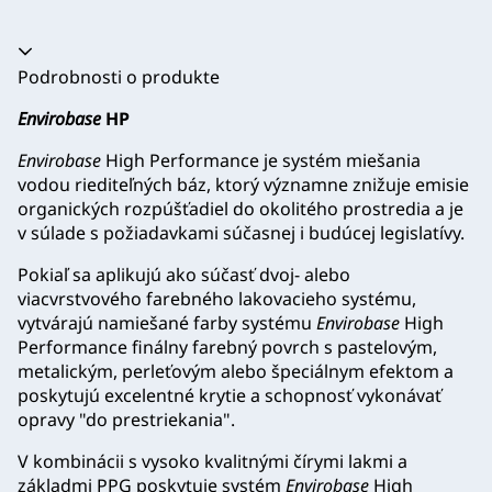
Akordeón sa zrútil
Podrobnosti o produkte
Envirobase
HP
Envirobase
High Performance je systém miešania
vodou riediteľných báz, ktorý významne znižuje emisie
organických rozpúšťadiel do okolitého prostredia a je
v súlade s požiadavkami súčasnej i budúcej legislatívy.
Pokiaľ sa aplikujú ako súčasť dvoj- alebo
viacvrstvového farebného lakovacieho systému,
vytvárajú namiešané farby systému
Envirobase
High
Performance finálny farebný povrch s pastelovým,
metalickým, perleťovým alebo špeciálnym efektom a
poskytujú excelentné krytie a schopnosť vykonávať
opravy "do prestriekania".
V kombinácii s vysoko kvalitnými čírymi lakmi a
základmi PPG poskytuje systém
Envirobase
High