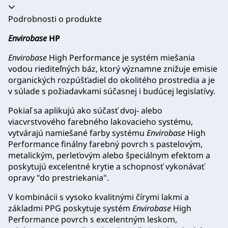
Akordeón sa zrútil
Podrobnosti o produkte
Envirobase
HP
Envirobase
High Performance je systém miešania
vodou riediteľných báz, ktorý významne znižuje emisie
organických rozpúšťadiel do okolitého prostredia a je
v súlade s požiadavkami súčasnej i budúcej legislatívy.
Pokiaľ sa aplikujú ako súčasť dvoj- alebo
viacvrstvového farebného lakovacieho systému,
vytvárajú namiešané farby systému
Envirobase
High
Performance finálny farebný povrch s pastelovým,
metalickým, perleťovým alebo špeciálnym efektom a
poskytujú excelentné krytie a schopnosť vykonávať
opravy "do prestriekania".
V kombinácii s vysoko kvalitnými čírymi lakmi a
základmi PPG poskytuje systém
Envirobase
High
Performance povrch s excelentným leskom,