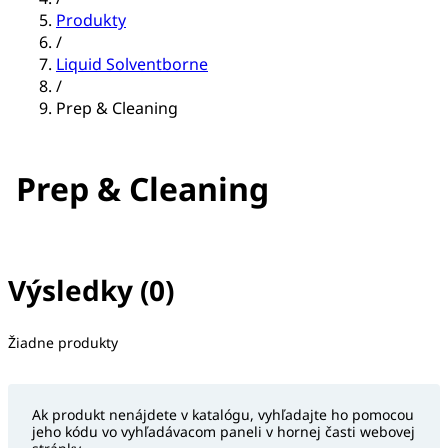
Produkty
/
Liquid Solventborne
/
Prep & Cleaning
Prep & Cleaning
Výsledky (0)
Nie sú vybraté žiadne filtre
Žiadne produkty
Ak produkt nenájdete v katalógu, vyhľadajte ho pomocou
jeho kódu vo vyhľadávacom paneli v hornej časti webovej