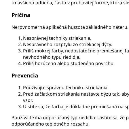
tmavšieho odtieňa, často v pruhovitej forme, ktorá sl
Príčina
Nerovnomerná aplikačná hustota základného náteru. 
Nesprávnej techniky striekania.
Nesprávneho rozptylu zo striekacej dýzy.
Príliš mokrej farby, nedostatočne premiešanej fa
nevhodného typu riedidla.
Príliš horúceho alebo studeného povrchu.
Prevencia
Používajte správnu techniku striekania.
Pred začiatkom striekania nastavte dýzu tak, aby
vzor.
Uistite sa, že farba je dôkladne premiešaná na s
Používajte iba odporúčaný typ riedidla. Uistite sa, že 
odporúčaného teplotného rozsahu.