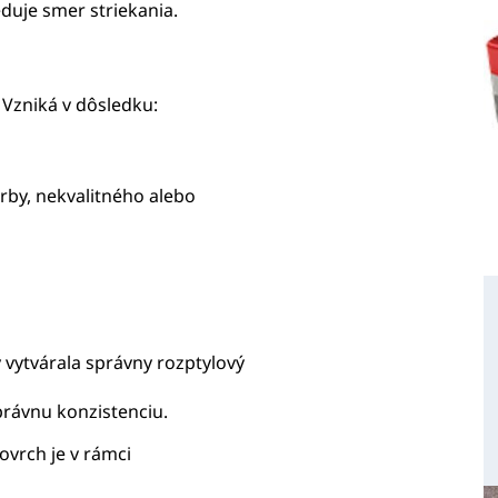
eduje smer striekania.
Vzniká v dôsledku:
rby, nekvalitného alebo
 vytvárala správny rozptylový
právnu konzistenciu.
povrch je v rámci