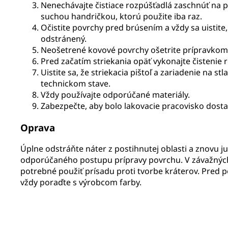
Nenechávajte čistiace rozpúšťadlá zaschnúť na p
suchou handričkou, ktorú použite iba raz.
Očistite povrchy pred brúsením a vždy sa uistite
odstránený.
Neošetrené kovové povrchy ošetrite prípravkom
Pred začatím striekania opäť vykonajte čistenie
Uistite sa, že striekacia pištoľ a zariadenie na 
technickom stave.
Vždy používajte odporúčané materiály.
Zabezpečte, aby bolo lakovacie pracovisko dosta
Oprava
Úplne odstráňte náter z postihnutej oblasti a znovu j
odporúčaného postupu prípravy povrchu. V závažnýc
potrebné použiť prísadu proti tvorbe kráterov. Pred p
vždy poraďte s výrobcom farby.