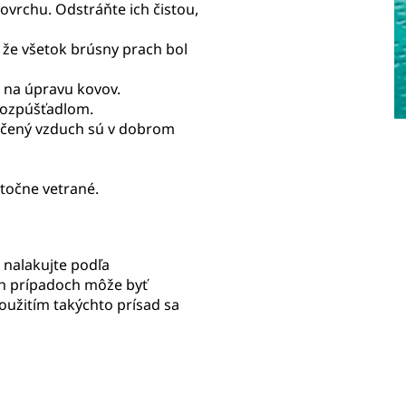
ovrchu. Odstráňte ich čistou,
, že všetok brúsny prach bol
 na úpravu kovov.
 rozpúšťadlom.
stlačený vzduch sú v dobrom
točne vetrané.
u nalakujte podľa
h prípadoch môže byť
oužitím takýchto prísad sa