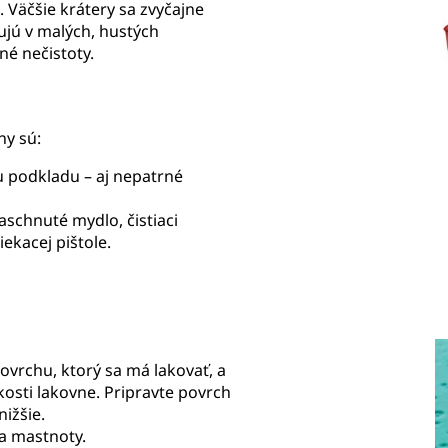
 Väčšie krátery sa zvyčajne
ujú v malých, hustých
né nečistoty.
ny sú:
u podkladu – aj nepatrné
aschnuté mydlo, čistiaci
iekacej pištole.
povrchu, ktorý sa má lakovať, a
zkosti lakovne. Pripravte povrch
ižšie.
a mastnoty.