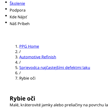
Školenie
Podpora
Kde Nájsť
Náš Príbeh
PPG Home
/
Automotive Refinish
/
Sprievodca najčastejšími defektmi laku
/
Rybie oči
Rybie oči
Malé, kráterovité jamky alebo preliačiny na povrchu la