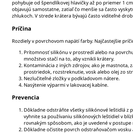
pohybuje od špendlíkovej hlavičky až po priemer 1 cm.
objavujú samostatne, zatiaľ čo menšie sa často vyskyt
zhlukoch. V strede krátera bývajú často viditeľné drob
Príčina
Rozdiely v povrchovom napätí farby. Najčastejšie príči
Prítomnosť silikónu v prostredí alebo na povrch
množstvo stačí na to, aby vznikli krátery.
Kontaminácia z iných zdrojov, ako je mastnota, z
prostriedok, rozstreknutie, vosk alebo olej zo str
Nezlučiteľné zložky v podkladovom nátere.
Nasýtenie výparmi v lakovacej kabíne.
Prevencia
Dôkladne odstráňte všetky silikónové leštidlá z 
vyhnite sa používaniu silikónových leštidiel v blí
rovnakým spôsobom, ako je uvedené v postupe n
Dôkladne očistite povrch odstraňovačom vosku 