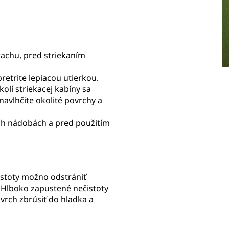
prachu, pred striekaním
pretrite lepiacou utierkou.
kolí striekacej kabíny sa
navlhčite okolité povrchy a
ých nádobách a pred použitím
istoty možno odstrániť
 Hlboko zapustené nečistoty
ovrch zbrúsiť do hladka a