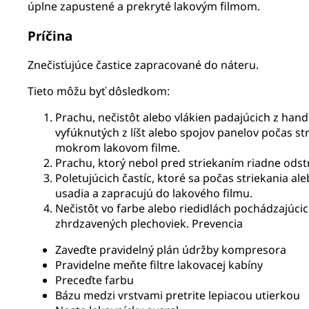
úplne zapustené a prekryté lakovým filmom.
Príčina
Znečisťujúce častice zapracované do náteru.
Tieto môžu byť dôsledkom:
Prachu, nečistôt alebo vlákien padajúcich z handi
vyfúknutých z líšt alebo spojov panelov počas str
mokrom lakovom filme.
Prachu, ktorý nebol pred striekaním riadne odst
Poletujúcich častíc, ktoré sa počas striekania 
usadia a zapracujú do lakového filmu.
Nečistôt vo farbe alebo riedidlách pochádzajúci
zhrdzavených plechoviek. Prevencia
Zaveďte pravidelný plán údržby kompresora
Pravidelne meňte filtre lakovacej kabíny
Preceďte farbu
Bázu medzi vrstvami pretrite lepiacou utierkou