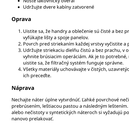
Noste lakovnícky overal
Udržujte dvere kabíny zatvorené
Oprava
Uistite sa, že handry a oblečenie sú čisté a bez 
vyfúkajte lišty a spoje panelov.
Povrch pred striekaním každej vrstvy vyčistite a 
Udržujte striekaciu dielňu čistú a bez prachu, v o
vyhnite brúsiacim operáciám. Ak je to potrebné, 
uistite sa, že filtračný systém funguje správne.
Všetky materiály uchovávajte v čistých, uzavret
ich preceďte.
Náprava
Nechajte náter úplne vytvrdnúť. Ľahké povrchové neč
prebrúsením, leštiacou pastou a následným leštením.
alebo nečistoty v syntetických náteroch si vyžadujú p
nanovo prelakovať.