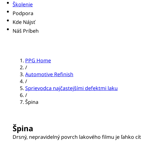
Školenie
Podpora
Kde Nájsť
Náš Príbeh
PPG Home
/
Automotive Refinish
/
Sprievodca najčastejšími defektmi laku
/
Špina
Špina
Drsný, nepravidelný povrch lakového filmu je ľahko cít