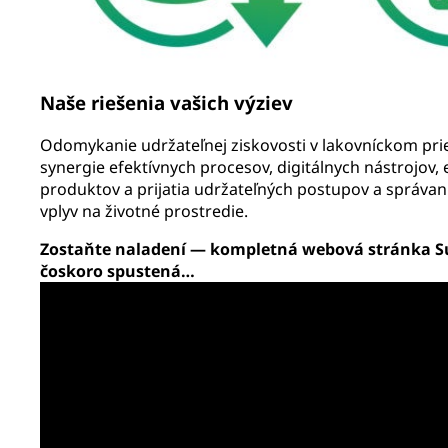
Naše riešenia vašich výziev
Odomykanie udržateľnej ziskovosti v lakovníckom pr
synergie efektívnych procesov, digitálnych nástrojov,
produktov a prijatia udržateľných postupov a správani
vplyv na životné prostredie.
Zostaňte naladení — kompletná webová stránka S
čoskoro spustená…