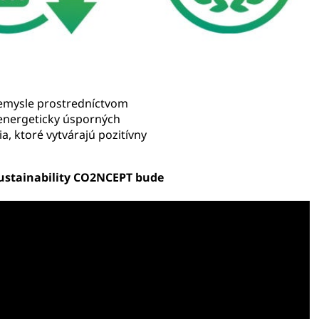
iemysle prostredníctvom
 energeticky úsporných
a, ktoré vytvárajú pozitívny
ustainability CO2NCEPT bude