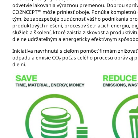
odvetvie lakovania výraznou premenou. Dobrou správ
CO2NCEPT™ môže priniesť oboje. Ponúka kompletnú o
tým, že zabezpečuje budúcnosť vášho podnikania pro
produktových riešení, procesov šetriacich energiu, dig
služieb a školení, ktoré zaistia ziskovosť a produktivi
dielne udržateľným a energeticky efektívnym spôsob
Iniciatíva navrhnutá s cieľom pomôcť firmám znižova
odpadu a emisie CO₂ počas celého procesu opráv aj p
dielni.