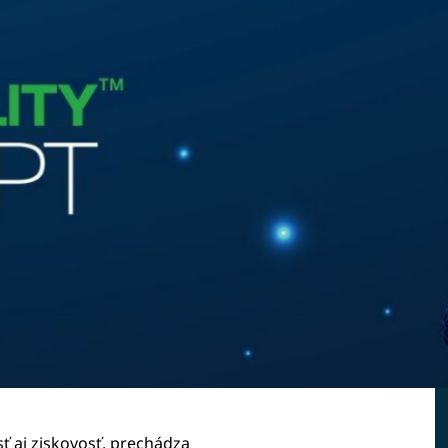
ť aj ziskovosť, prechádza