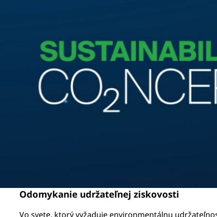
Odomykanie udržateľnej ziskovosti
Vo svete, ktorý vyžaduje environmentálnu udržateľnos