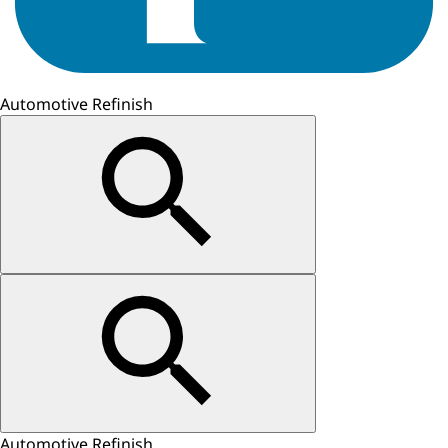
Automotive Refinish
Automotive Refinish