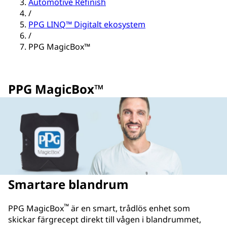
Automotive Refinish
/
PPG LINQ™ Digitalt ekosystem
/
PPG MagicBox™
PPG MagicBox™
Smartare blandrum
™
PPG MagicBox
är en smart, trådlös enhet som
skickar färgrecept direkt till vågen i blandrummet,