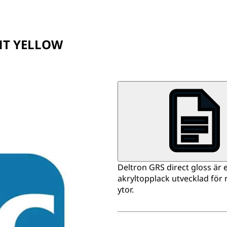
NT YELLOW
Deltron GRS direct gloss ä
akryltopplack utvecklad för
ytor.