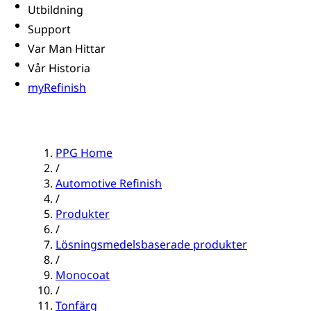
Utbildning
Support
Var Man Hittar
Vår Historia
myRefinish
PPG Home
/
Automotive Refinish
/
Produkter
/
Lösningsmedelsbaserade produkter
/
Monocoat
/
Tonfärg