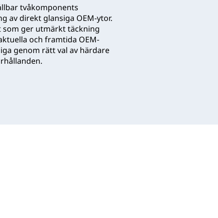
hållbar tvåkomponents
ng av direkt glansiga OEM-ytor.
et som ger utmärkt täckning
 aktuella och framtida OEM-
iga genom rätt val av härdare
örhållanden.