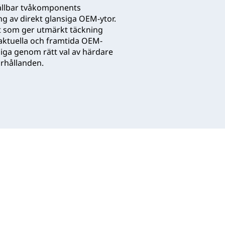
hållbar tvåkomponents
ng av direkt glansiga OEM-ytor.
et som ger utmärkt täckning
 aktuella och framtida OEM-
iga genom rätt val av härdare
örhållanden.