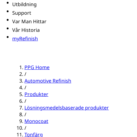
Utbildning
Support
Var Man Hittar
Vår Historia
myRefinish
PPG Home
/
Automotive Refinish
/
Produkter
/
Lösningsmedelsbaserade produkter
/
Monocoat
/
Tonfärg