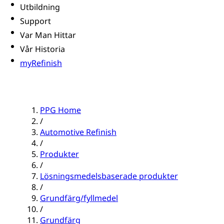
Utbildning
Support
Var Man Hittar
Vår Historia
myRefinish
PPG Home
/
Automotive Refinish
/
Produkter
/
Lösningsmedelsbaserade produkter
/
Grundfärg/fyllmedel
/
Grundfärg