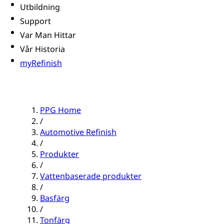
Utbildning
Support
Var Man Hittar
Vår Historia
myRefinish
PPG Home
/
Automotive Refinish
/
Produkter
/
Vattenbaserade produkter
/
Basfärg
/
Tonfärg